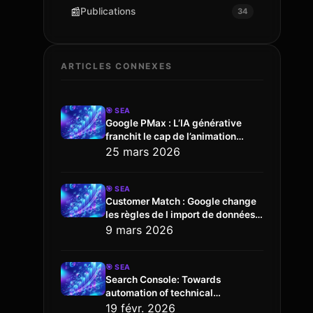
📰
Publications
34
ARTICLES CONNEXES
🎯
SEA
Google PMax : L’IA générative
franchit le cap de l’animation
vidéo
25 mars 2026
🎯
SEA
Customer Match : Google change
les règles de l import de données
via l API
9 mars 2026
🎯
SEA
Search Console: Towards
automation of technical
configuration
19 févr. 2026