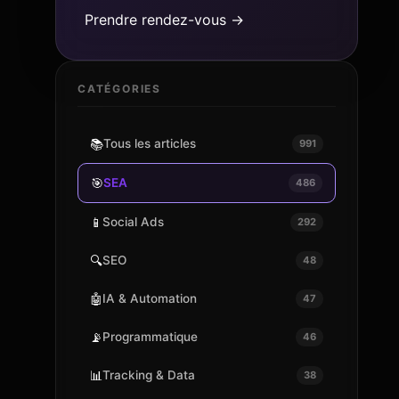
Prendre rendez-vous →
CATÉGORIES
📚
Tous les articles
991
🎯
SEA
486
📱
Social Ads
292
🔍
SEO
48
🤖
IA & Automation
47
📡
Programmatique
46
📊
Tracking & Data
38