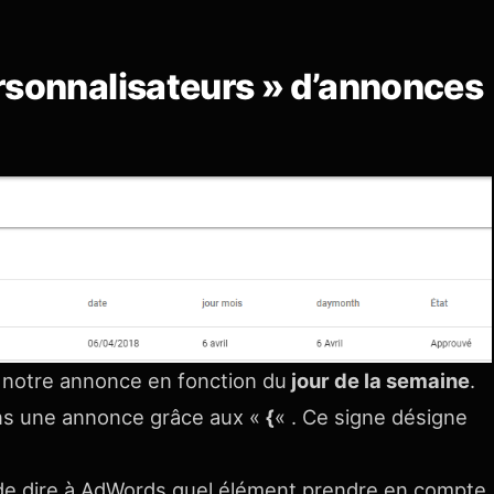
rsonnalisateurs » d’annonces
 notre annonce en fonction du
jour de la semaine
.
ns une annonce grâce aux «
{
« . Ce signe désigne
nt de dire à AdWords quel élément prendre en compte.