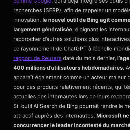
comme Google
, qui a déjà intégré ses outils d’
recherches (SERP), afin de rappeler un modèl
innovation,
le nouvel outil de Bing agit com
largement généralisée
, éloignant les intern
rapprocher d’autres solutions plus interactives
Le rayonnement de ChatGPT à l’échelle mondial
rapport de Reuters
daté du mois dernier,
l’age
400 millions d’utilisateurs hebdomadaires
. A
apparaît également comme un acteur majeur de
pour des produits relativement récents, qui t
actuelles des internautes lors de leurs recher
Si l’outil AI Search de Bing pourrait rendre le
attractif auprès des internautes,
Microsoft ne
concurrencer le leader incontesté du march