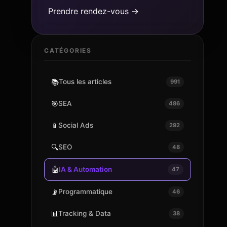
Prendre rendez-vous →
CATÉGORIES
📚
Tous les articles
991
🎯
SEA
486
📱
Social Ads
292
🔍
SEO
48
🤖
IA & Automation
47
📡
Programmatique
46
📊
Tracking & Data
38