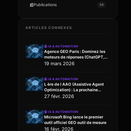
📰
Publications
34
ARTICLES CONNEXES
🤖
IA & AUTOMATION
Agence GEO Paris : Dominez les
moteurs de réponses (ChatGPT,
Gemini, Perplexity…)
19 mars 2026
🤖
IA & AUTOMATION
L ère de l AAO (Assistive Agent
Optimization) : La prochaine
évolution du SEO
27 févr. 2026
🤖
IA & AUTOMATION
Microsoft Bing lance le premier
outil officiel GEO outil de mesure
16 févr. 2026