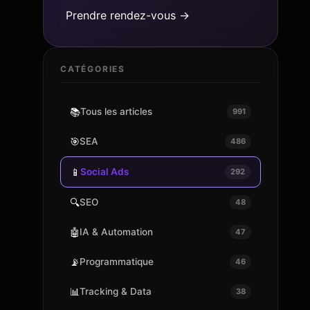
Prendre rendez-vous →
CATÉGORIES
📚
Tous les articles
991
🎯
SEA
486
📱
Social Ads
292
🔍
SEO
48
🤖
IA & Automation
47
📡
Programmatique
46
📊
Tracking & Data
38