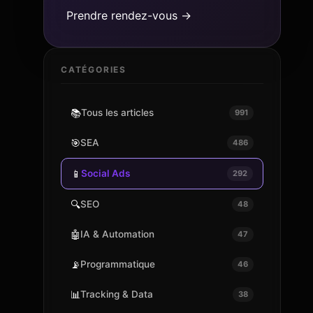
Prendre rendez-vous →
CATÉGORIES
📚
Tous les articles
991
🎯
SEA
486
📱
Social Ads
292
🔍
SEO
48
🤖
IA & Automation
47
📡
Programmatique
46
📊
Tracking & Data
38