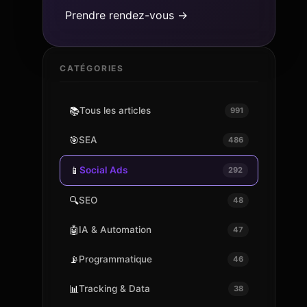
Prendre rendez-vous →
CATÉGORIES
📚
Tous les articles
991
🎯
SEA
486
📱
Social Ads
292
🔍
SEO
48
🤖
IA & Automation
47
📡
Programmatique
46
📊
Tracking & Data
38