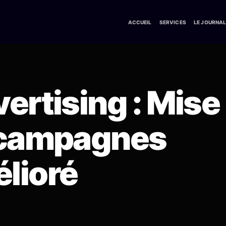
ACCUEIL
SERVICES
LE JOURNA
ertising : Mise
 campagnes
lioré