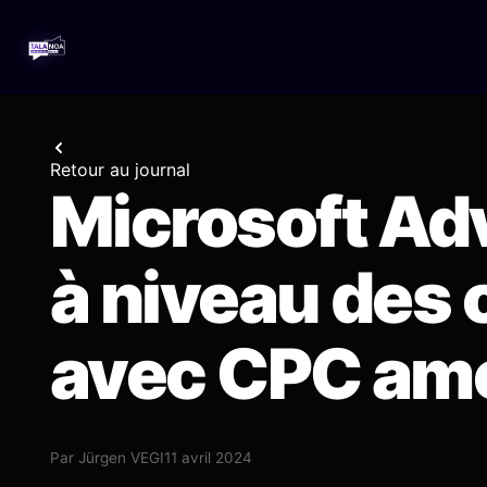
Retour au journal
Microsoft Adv
à niveau des
avec CPC amé
Par
Jürgen VEGI
11 avril 2024