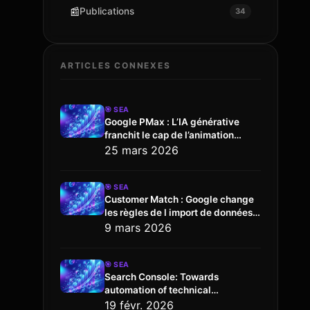
📰
Publications
34
ARTICLES CONNEXES
🎯
SEA
Google PMax : L’IA générative
franchit le cap de l’animation
vidéo
25 mars 2026
🎯
SEA
Customer Match : Google change
les règles de l import de données
via l API
9 mars 2026
🎯
SEA
Search Console: Towards
automation of technical
configuration
19 févr. 2026