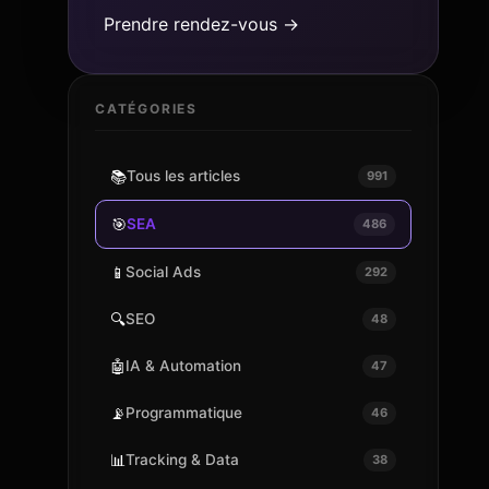
Prendre rendez-vous →
CATÉGORIES
📚
Tous les articles
991
🎯
SEA
486
📱
Social Ads
292
🔍
SEO
48
🤖
IA & Automation
47
📡
Programmatique
46
📊
Tracking & Data
38