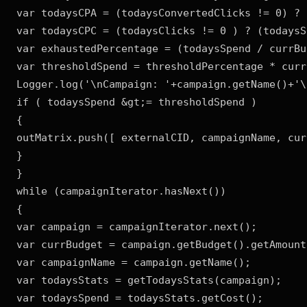
var todaysCPA = (todaysConvertedClicks != 0) ? 
var todaysCPC = (todaysClicks != 0 ) ? (todaysS
var exhaustedPercentage = (todaysSpend / currBu
var thresholdSpend = thresholdPercentage * curr
Logger.log('\nCampaign: '+campaign.getName()+'\
if ( todaysSpend &gt;= thresholdSpend )

{

outMatrix.push([ externalCID, campaignName, cur
}

}

while (campaignIterator.hasNext())

{

var campaign = campaignIterator.next();

var currBudget = campaign.getBudget().getAmount(
var campaignName = campaign.getName();

var todaysStats = getTodaysStats(campaign);

var todaysSpend = todaysStats.getCost();
