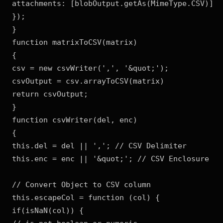
attachments: [blobOutput.getAs(MimeType.CSV)]

});

}

function matrixToCSV(matrix)

{

csv = new csvWriter(',', '&quot;');

csvOutput = csv.arrayToCSV(matrix)

return csvOutput;

}

function csvWriter(del, enc)

{

this.del = del || ','; // CSV Delimiter

this.enc = enc || '&quot;'; // CSV Enclosure

// Convert Object to CSV column

this.escapeCol = function (col) {

if(isNaN(col)) {
