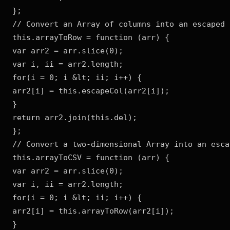
};

// Convert an Array of columns into an escaped 
this.arrayToRow = function (arr) {

var arr2 = arr.slice(0);

var i, ii = arr2.length;

for(i = 0; i &lt; ii; i++) {

arr2[i] = this.escapeCol(arr2[i]);

}

return arr2.join(this.del);

};

// Convert a two-dimensional Array into an esca
this.arrayToCSV = function (arr) {

var arr2 = arr.slice(0);

var i, ii = arr2.length;

for(i = 0; i &lt; ii; i++) {

arr2[i] = this.arrayToRow(arr2[i]);

}
