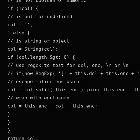
// is not boolean or numeric

if (!col) {

// is null or undefined

col = '';

} else {

// is string or object

col = String(col);

if (col.length &gt; 0) {

// use regex to test for del, enc, \r or \n

// if(new RegExp( '[' + this.del + this.enc + '
// escape inline enclosure

col = col.split( this.enc ).join( this.enc + th
// wrap with enclosure

col = this.enc + col + this.enc;

}

}

}

return col;
