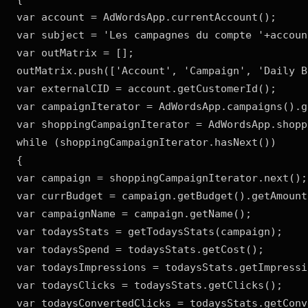
var account = AdWordsApp.currentAccount();

var subject = 'Les campagnes du compte '+accoun
var outMatrix = [];

outMatrix.push(['Account', 'Campaign', 'Daily B
var externalCID = account.getCustomerId();

var campaignIterator = AdWordsApp.campaigns().ge
var shoppingCampaignIterator = AdWordsApp.shopp
while (shoppingCampaignIterator.hasNext())

{

var campaign = shoppingCampaignIterator.next();

var currBudget = campaign.getBudget().getAmount(
var campaignName = campaign.getName();

var todaysStats = getTodaysStats(campaign);

var todaysSpend = todaysStats.getCost();

var todaysImpressions = todaysStats.getImpressio
var todaysClicks = todaysStats.getClicks();

var todaysConvertedClicks = todaysStats.getConv