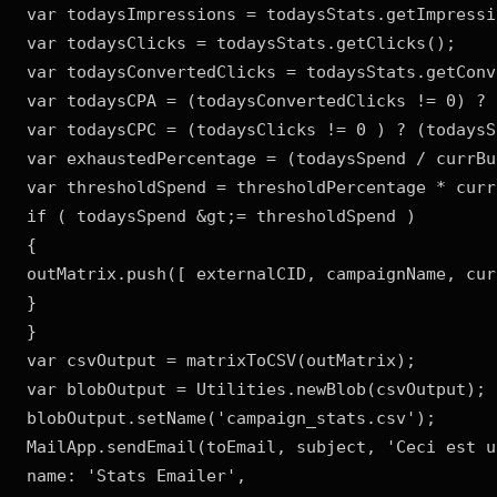
var todaysImpressions = todaysStats.getImpressio
var todaysClicks = todaysStats.getClicks();

var todaysConvertedClicks = todaysStats.getConv
var todaysCPA = (todaysConvertedClicks != 0) ? 
var todaysCPC = (todaysClicks != 0 ) ? (todaysS
var exhaustedPercentage = (todaysSpend / currBu
var thresholdSpend = thresholdPercentage * curr
if ( todaysSpend &gt;= thresholdSpend )

{

outMatrix.push([ externalCID, campaignName, cur
}

}

var csvOutput = matrixToCSV(outMatrix);

var blobOutput = Utilities.newBlob(csvOutput);

blobOutput.setName('campaign_stats.csv');

MailApp.sendEmail(toEmail, subject, 'Ceci est u
name: 'Stats Emailer',
