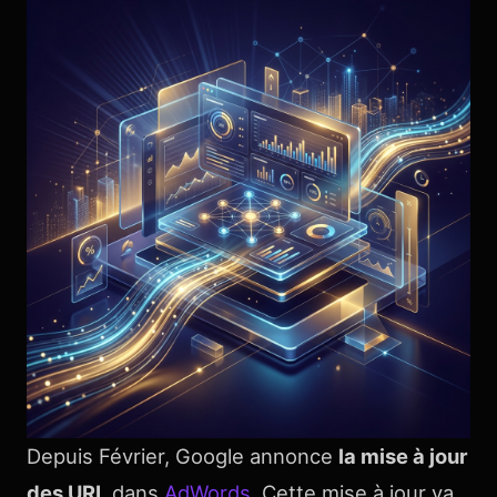
Depuis Février, Google annonce
la mise à jour
des URL
dans
AdWords
. Cette mise à jour va