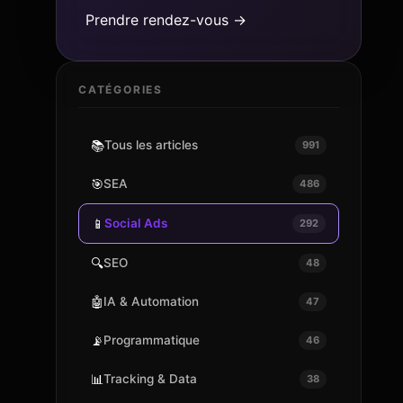
Prendre rendez-vous →
CATÉGORIES
📚
Tous les articles
991
🎯
SEA
486
📱
Social Ads
292
🔍
SEO
48
🤖
IA & Automation
47
📡
Programmatique
46
📊
Tracking & Data
38