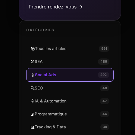
Prendre rendez-vous →
CATÉGORIES
📚
Tous les articles
991
🎯
SEA
486
📱
Social Ads
292
🔍
SEO
48
🤖
IA & Automation
47
📡
Programmatique
46
📊
Tracking & Data
38