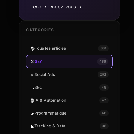
Prendre rendez-vous →
CATÉGORIES
📚
Tous les articles
991
🎯
SEA
486
📱
Social Ads
292
🔍
SEO
48
🤖
IA & Automation
47
📡
Programmatique
46
📊
Tracking & Data
38