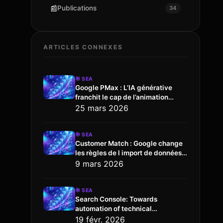
📰
Publications
34
ARTICLES CONNEXES
🎯
SEA
Google PMax : L’IA générative
franchit le cap de l’animation
vidéo
25 mars 2026
🎯
SEA
Customer Match : Google change
les règles de l import de données
via l API
9 mars 2026
🎯
SEA
Search Console: Towards
automation of technical
configuration
19 févr. 2026