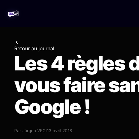
Retour au journal
Les 4 règles 
vous faire sa
Google !
Par
Jürgen VEGI
13 avril 2018