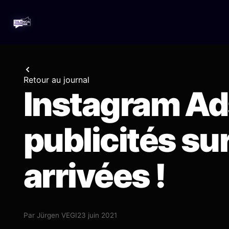
Retour au journal
Instagram Ads
publicités su
arrivées !
Par
Jürgen VEGI
23 juin 2021