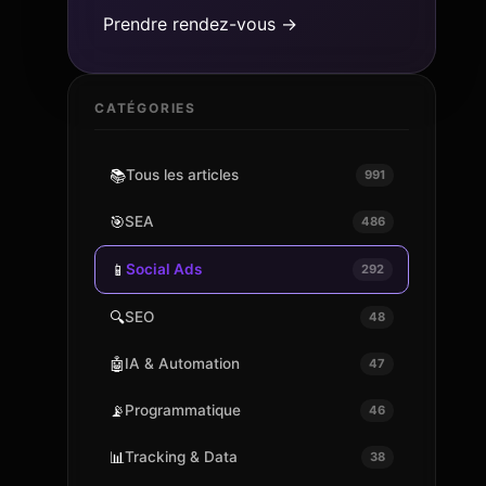
Prendre rendez-vous →
CATÉGORIES
📚
Tous les articles
991
🎯
SEA
486
📱
Social Ads
292
🔍
SEO
48
🤖
IA & Automation
47
📡
Programmatique
46
📊
Tracking & Data
38