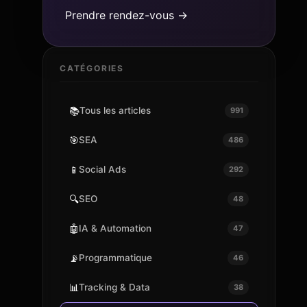
Prendre rendez-vous →
CATÉGORIES
📚
Tous les articles
991
🎯
SEA
486
📱
Social Ads
292
🔍
SEO
48
🤖
IA & Automation
47
📡
Programmatique
46
📊
Tracking & Data
38