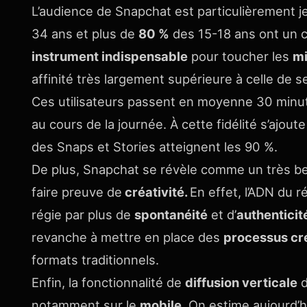
L’audience de Snapchat est particulièrement j
34 ans et plus de
80 %
des 15-18 ans ont un c
instrument indispensable
pour toucher les
mi
affinité très largement supérieure à celle de s
Ces utilisateurs passent en moyenne 30 minutes 
au cours de la journée. À cette fidélité s’ajout
des Snaps et Stories
atteignent les 90 %.
De plus, Snapchat se révèle comme un très be
faire preuve de
créativité.
En effet, l’ADN du 
régie par plus de
spontanéité
et d’
authenticit
revanche à mettre en place des
processus cré
formats traditionnels.
Enfin, la fonctionnalité de
diffusion verticale
d
notamment sur le
mobile
. On estime aujourd’hu