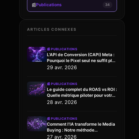
📰
Publications
34
ARTICLES CONNEXES
📰
PUBLICATIONS
L'API de Conversion (CAPI) Meta :
Pourquoi le Pixel seul ne suffit plus
en 2026 ?
29 avr. 2026
📰
PUBLICATIONS
Le guide complet du ROAS vs ROI :
Quelle métrique piloter pour votre
rentabilité ?
28 avr. 2026
📰
PUBLICATIONS
Comment l'IA transforme le Media
Buying : Notre méthode
d'optimisation prédictive
27 avr. 2026