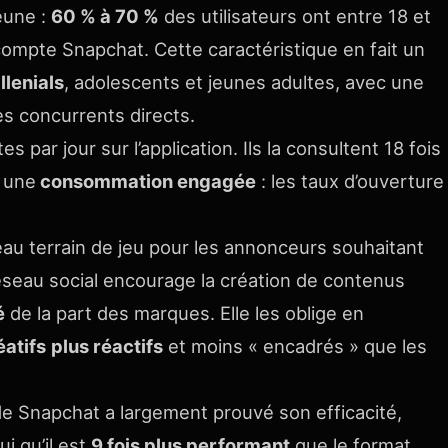
eune :
60 % à 70 %
des utilisateurs ont entre 18 et
ompte Snapchat. Cette caractéristique en fait un
llenials
, adolescents et jeunes adultes, avec une
es concurrents directs.
par jour sur l’application. Ils la consultent 18 fois
e une
consommation engagée
: les taux d’ouverture
au terrain de jeu pour les annonceurs souhaitant
réseau social encourage la création de contenus
é
de la part des marques. Elle les oblige en
atifs
plus réactifs
et moins « encadrés » que les
e Snapchat a largement prouvé son efficacité,
i qu’il est
9 fois plus performant
que le format