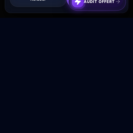
AUDIT OFFERT
Transformez votre budget publicitaire en moteur de
croissance rentable.
NAVIGATION
Accueil
Services
À Propos