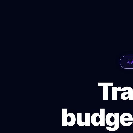
Tr
budge