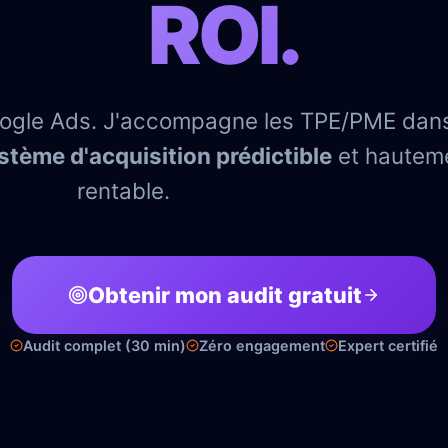
ROI.
oogle Ads. J'accompagne les TPE/PME dans
stème d'acquisition prédictible
et hautem
rentable.
Obtenir mon audit gratuit
Audit complet (30 min)
Zéro engagement
Expert certifié