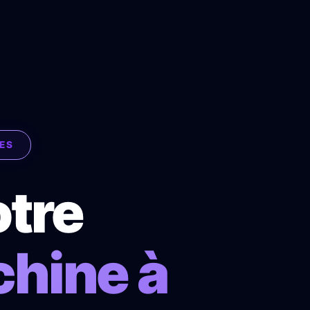
ÉES
tre
hine à