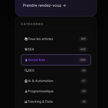
Prendre rendez-vous →
CATÉGORIES
📚
Tous les articles
991
🎯
SEA
486
📱
Social Ads
292
🔍
SEO
48
🤖
IA & Automation
47
📡
Programmatique
46
📊
Tracking & Data
38