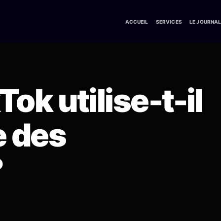
ACCUEIL
SERVICES
LE JOURNA
k utilise-t-il
e des
?