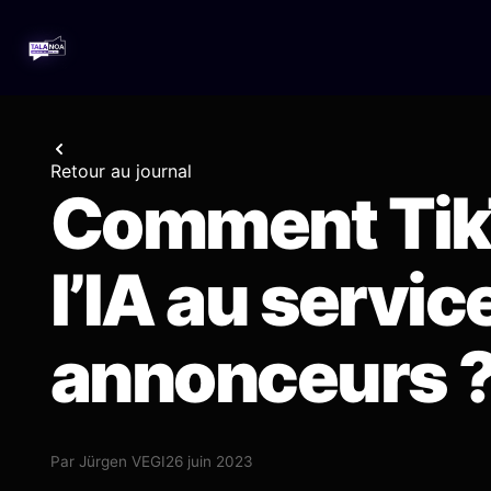
Retour au journal
Comment TikTo
l’IA au servic
annonceurs 
Par
Jürgen VEGI
26 juin 2023