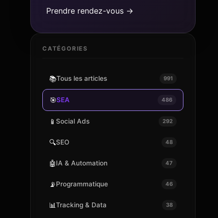
Prendre rendez-vous →
CATÉGORIES
📚
Tous les articles
991
🎯
SEA
486
📱
Social Ads
292
🔍
SEO
48
🤖
IA & Automation
47
📡
Programmatique
46
📊
Tracking & Data
38