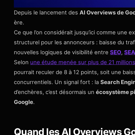
Depuis le lancement des
AI Overviews de Go
ère.
Ce que l’on considérait jusqu’ici comme une e
structurel pour les annonceurs : baisse du tra
nouvelles logiques de visibilité entre
SEO
,
SE
Selon
une étude menée sur plus de 21 million
pourrait reculer de 8 à 12 points, soit une bai
concurrentiels. Un signal fort : la
Search Engin
d’enchères, c’est désormais un
écosystème pil
Google
.
Quand les AI Overviews Goo