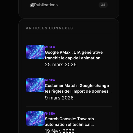
📰
Publications
34
ARTICLES CONNEXES
🎯
SEA
Google PMax : L’IA générative
franchit le cap de l’animation
vidéo
25 mars 2026
🎯
SEA
Customer Match : Google change
les règles de l import de données
via l API
9 mars 2026
🎯
SEA
Search Console: Towards
automation of technical
configuration
19 févr. 2026