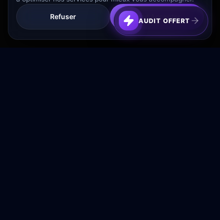
Refuser
Tout Accepter
AUDIT OFFERT
Transformez votre budget publicitaire en moteur de
croissance rentable.
NAVIGATION
Accueil