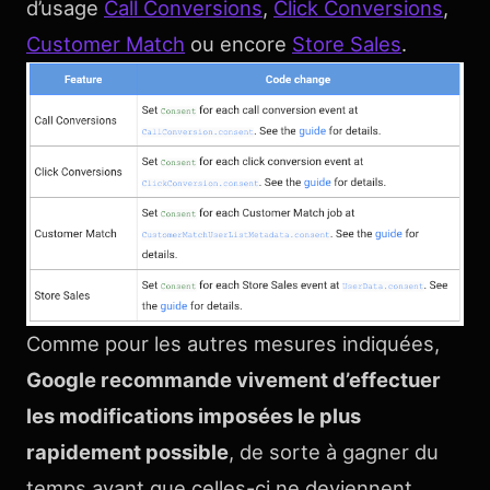
d’usage
Call Conversions
,
Click Conversions
,
Customer Match
ou encore
Store Sales
.
Comme pour les autres mesures indiquées,
Google recommande vivement d’effectuer
les modifications imposées le plus
rapidement possible
, de sorte à gagner du
temps avant que celles-ci ne deviennent