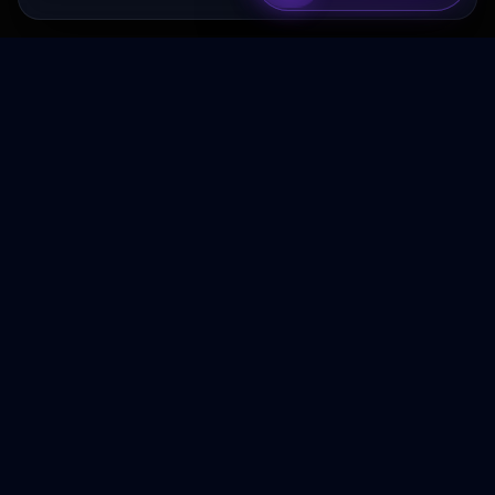
Transformez votre budget publicitaire en moteur de
croissance rentable.
NAVIGATION
Accueil
Services
À Propos
Contact