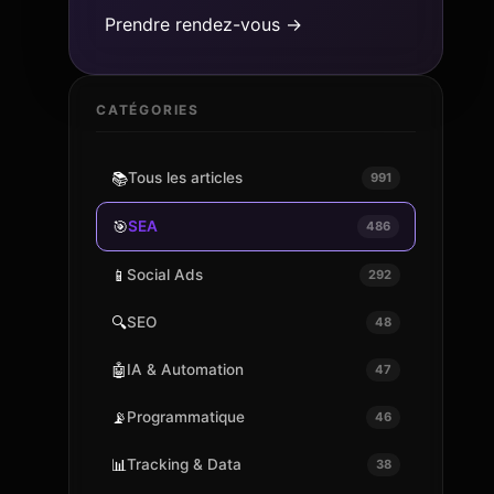
Prendre rendez-vous →
CATÉGORIES
📚
Tous les articles
991
🎯
SEA
486
📱
Social Ads
292
🔍
SEO
48
🤖
IA & Automation
47
📡
Programmatique
46
📊
Tracking & Data
38