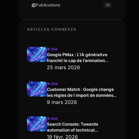
📰
Publications
34
ARTICLES CONNEXES
🎯
SEA
Google PMax : L’IA générative
franchit le cap de l’animation
vidéo
25 mars 2026
🎯
SEA
Customer Match : Google change
les règles de l import de données
via l API
9 mars 2026
🎯
SEA
Search Console: Towards
automation of technical
configuration
19 févr. 2026