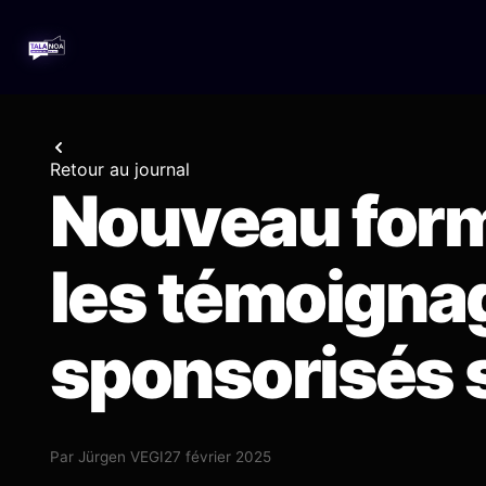
Retour au journal
Nouveau form
les témoigna
sponsorisés 
Par
Jürgen VEGI
27 février 2025