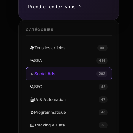
Prendre rendez-vous →
CATÉGORIES
📚
Tous les articles
991
🎯
SEA
486
📱
Social Ads
292
🔍
SEO
48
🤖
IA & Automation
47
📡
Programmatique
46
📊
Tracking & Data
38